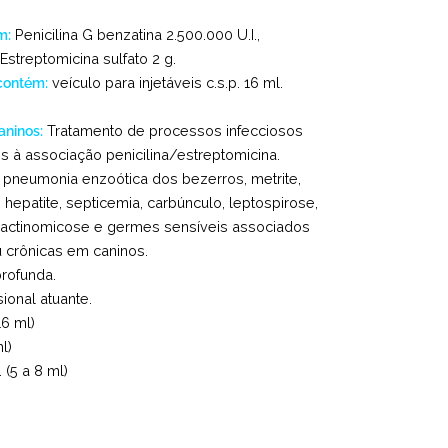
m:
Penicilina G benzatina 2.500.000 U.I.,
 Estreptomicina sulfato 2 g.
contém:
veículo para injetáveis c.s.p. 16 ml.
aninos:
Tratamento de processos infecciosos
 à associação penicilina/estreptomicina.
pneumonia enzoótica dos bezerros, metrite,
ite, hepatite, septicemia, carbúnculo, leptospirose,
, actinomicose e germes sensíveis associados
 crônicas em caninos.
profunda.
sional atuante.
16 ml)
l)
 (5 a 8 ml)