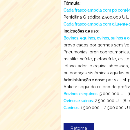
Fórmula:
Cada frasco ampola com pó conté
Penicilina G sódica 2.500.000 U.I.,
Cada frasco ampola com diluente 
Indicações de uso:
Bovinos, equinos, ovinos, suínos e c
provo cados por germes sensíveis
Pneumonias, bron copneumonias, 
mastite, nefrite, pielonefrite, cist
tétano, adenite equina, abcessos
ou doenças sistêmicas agudas ou
Administração e dose:
por via I.M. 
Aplicar segundo critério do profis
Bovinos e equinos:
5.000.000 U.I. (
Ovinos e suínos:
2.500.000 U.I. (8 m
Caninos:
1.500.000 – 2.500.000 U.I.
Retorna