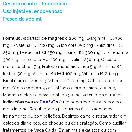
Desintoxicante – Energético
Uso injetável endovenoso
Frasco de 500 ml
Fórmula:
Aspartato de magnésio 200 mg, L-arginina HCl 300
mg, L-cisteína HCl 100 mg, Glico cola 750 mg, L-histidina HCl
250 mg, L-leucina HCl 250 mg, Lisina HCl 300 mg, DL-metionina
300 mg, Ltriptofano HCl 100 mg, L-valina 250 mg, Glicose
monohidratada 5 g, Frutose mono hidratada 5 g, Vitamina B2
fosfato 50 mg, Vitamina B6 HCl 100 mg, Vitamina B12 1 mg,
Nicotin amida 200 mg, Vitamina C 200 mg, Cálcio cloreto 100
mg, Sódio cloreto 1,75 g, Potássio cloreto anidro 200 mg,
Magnésio cloreto hexahidratado 50 mg, veículo c.s.p. 100 ml.
Indicações de uso:
Ceef-On
é um poderoso restaurador do
meio interno. Regulador do pH quando é utilizado após
treinamento ou competições. Desintoxicante e restaurador em
estados diarreicos, de choque ou desidratação. Como auxiliar
tratamentos de Vaca Caída. Em animais exaustos ou com