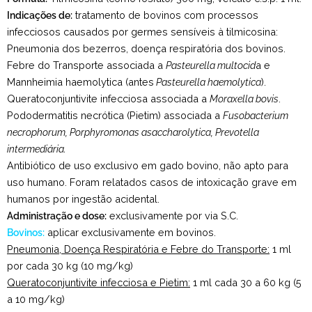
Indicações de:
tratamento de bovinos com processos
infecciosos causados por germes sensíveis à tilmicosina:
Pneumonia dos bezerros, doença respiratória dos bovinos.
Febre do Transporte associada a
Pasteurella multocid
a e
Mannheimia haemolytica (antes
Pasteurella haemolytica
).
Queratoconjuntivite infecciosa associada a
Moraxella bovis
.
Pododermatitis necrótica (Pietim) associada a
Fusobacterium
necrophorum, Porphyromonas asaccharolytica, Prevotella
intermediária.
Antibiótico de uso exclusivo em gado bovino, não apto para
uso humano. Foram relatados casos de intoxicação grave em
humanos por ingestão acidental.
Administração e dose:
exclusivamente por via S.C.
Bovinos:
aplicar exclusivamente em bovinos.
Pneumonia, Doença Respiratória e Febre do Transporte:
1 ml
por cada 30 kg (10 mg/kg)
Queratoconjuntivite infecciosa e Pietim:
1 ml cada 30 a 60 kg (5
a 10 mg/kg)