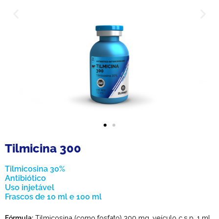
Tilmicina 300
Tilmicosina 30%
Antibiótico
Uso injetável
Frascos de 10 ml e 100 ml
Fórmula:
Tilmicosina (como fosfato) 300 mg, veículo c.s.p. 1 ml.