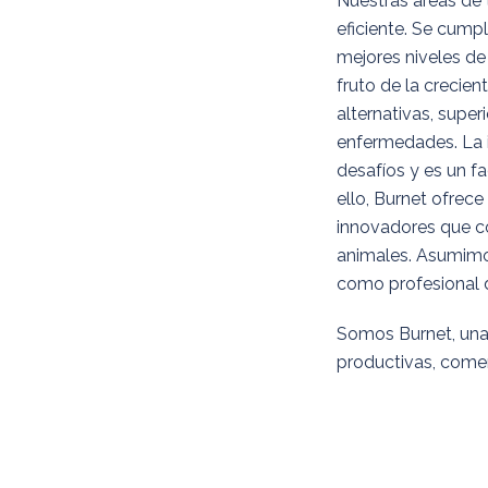
Nuestras áreas de
eficiente. Se cumpl
mejores niveles de
fruto de la crecie
alternativas, super
enfermedades.
La 
desafíos y es un fa
ello, Burnet ofrec
innovadores que con
animales. Asumimos
como profesional 
Somos Burnet, una 
productivas, comer